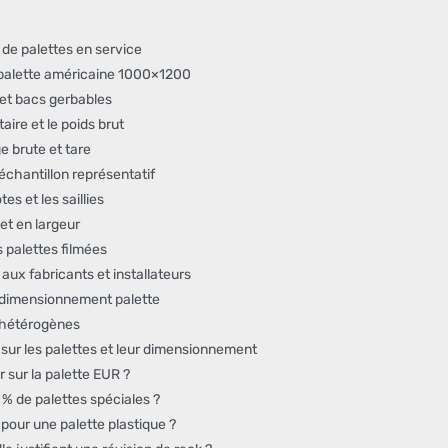
 de palettes en service
palette américaine 1000×1200
 et bacs gerbables
aire et le poids brut
e brute et tare
échantillon représentatif
s et les saillies
 et en largeur
 palettes filmées
aux fabricants et installateurs
 dimensionnement palette
 hétérogènes
sur les palettes et leur dimensionnement
r sur la palette EUR ?
 de palettes spéciales ?
 pour une palette plastique ?