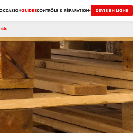
OCCASION
GUIDES
DEVIS EN LIGNE
CONTRÔLE & RÉPARATION
▾
oids