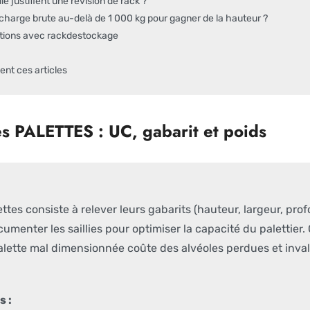
le justifient une révision de rack ?
 charge brute au-delà de 1 000 kg pour gagner de la hauteur ?
lations avec rackdestockage
nt ces articles
s PALETTES : UC, gabarit et poids
tes consiste à relever leurs gabarits (hauteur, largeur, prof
umenter les saillies pour optimiser la capacité du palettier.
lette mal dimensionnée coûte des alvéoles perdues et invali
s :