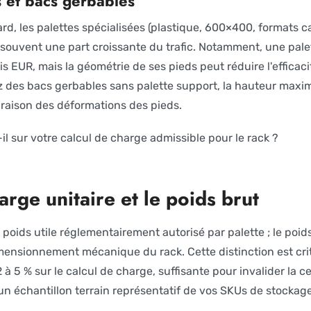
s et bacs gerbables
rd, les palettes spécialisées (plastique, 600×400, formats ca
souvent une part croissante du trafic. Notamment, une pale
s EUR, mais la géométrie de ses pieds peut réduire l'efficac
z des bacs gerbables sans palette support, la hauteur maxim
en raison des déformations des pieds.
il sur votre calcul de charge admissible pour le rack ?
rge unitaire et le poids brut
 poids utile réglementairement autorisé par palette ; le poids
imensionnement mécanique du rack. Cette distinction est criti
 à 5 % sur le calcul de charge, suffisante pour invalider la ce
n échantillon terrain représentatif de vos SKUs de stockage