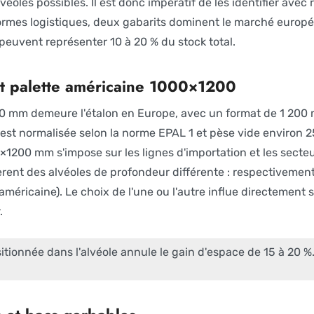
lvéoles possibles. Il est donc impératif de les identifier avec
ormes logistiques, deux gabarits dominent le marché europé
 peuvent représenter 10 à 20 % du stock total.
 palette américaine 1000×1200
0 mm demeure l'étalon en Europe, avec un format de 1 200
est normalisée selon la norme EPAL 1 et pèse vide environ 25 
×1200 mm s'impose sur les lignes d'importation et les secteu
rent des alvéoles de profondeur différente : respectiveme
américaine). Le choix de l'une ou l'autre influe directement
.
itionnée dans l'alvéole annule le gain d'espace de 15 à 20 %