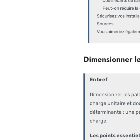
Quels écarts de sail
Peut-on réduire la
Sécurisez vos instal
Sources
Vous aimeriez égaleme
Dimensionner le
En bref
Dimensionner les palet
charge unitaire et doc
déterminante : une pa
charge.
Les points essentiel