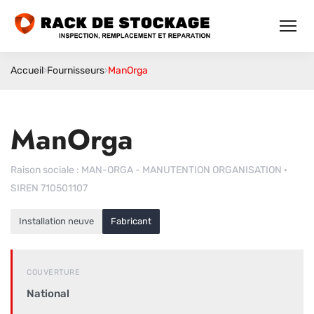
Accueil
›
Fournisseurs
›
ManOrga
ManOrga
Raison sociale : MAN-ORGA - MANUTENTION ORGANISATION ·
SIREN 710501107
Installation neuve
Fabricant
COUVERTURE
National