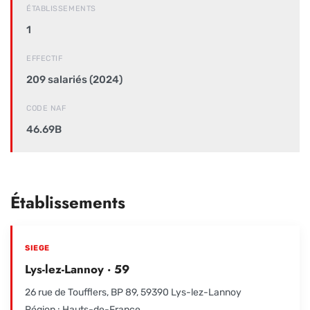
ÉTABLISSEMENTS
1
EFFECTIF
209 salariés (2024)
CODE NAF
46.69B
Établissements
SIEGE
Lys-lez-Lannoy · 59
26 rue de Toufflers, BP 89, 59390 Lys-lez-Lannoy
Région : Hauts-de-France