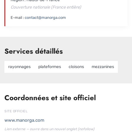
Couverture nationale (France entière)
E-mail :
contact@manorga.com
Services détaillés
rayonnages
plateformes
cloisons
mezzanines
Coordonnées et site officiel
SITE OFFICIEL
www.manorga.com
Lien externe — ouvre dans un nouvel onglet (nofollow)