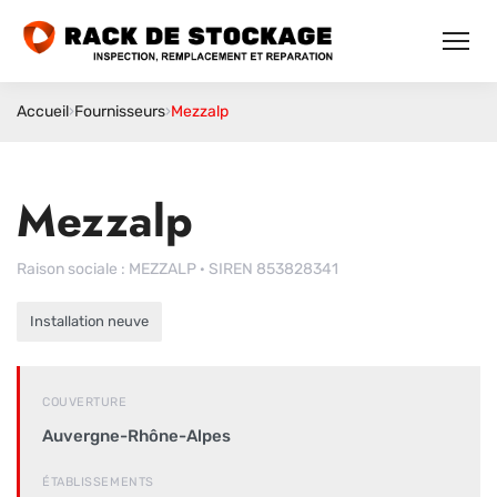
Accueil
›
Fournisseurs
›
Mezzalp
Mezzalp
Raison sociale : MEZZALP · SIREN 853828341
Installation neuve
COUVERTURE
Auvergne-Rhône-Alpes
ÉTABLISSEMENTS