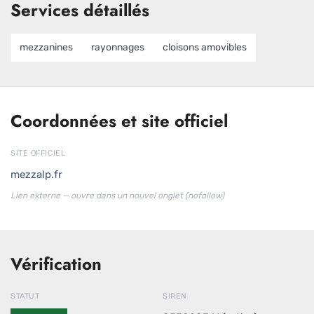
Services détaillés
mezzanines
rayonnages
cloisons amovibles
Coordonnées et site officiel
SITE OFFICIEL
mezzalp.fr
Lien externe — ouvre dans un nouvel onglet (nofollow)
Vérification
STATUT
SIREN