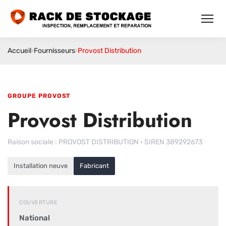
Accueil
›
Fournisseurs
›
Provost Distribution
GROUPE PROVOST
Provost Distribution
Raison sociale : PROVOST DISTRIBUTION · SIREN 389292673
Installation neuve
Fabricant
COUVERTURE
National