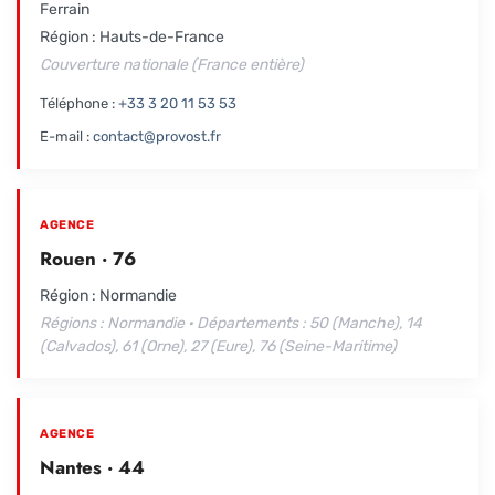
Ferrain
Région : Hauts-de-France
Couverture nationale (France entière)
Téléphone :
+33 3 20 11 53 53
E-mail :
contact@provost.fr
AGENCE
Rouen · 76
Région : Normandie
Régions : Normandie · Départements : 50 (Manche), 14
(Calvados), 61 (Orne), 27 (Eure), 76 (Seine-Maritime)
AGENCE
Nantes · 44