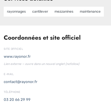
rayonnages
cantilever
mezzanines
maintenance
Coordonnées et site officiel
SITE OFFICIEL
www.rayonor.fr
Lien externe — ouvre dans un nouvel onglet (nofollow)
E-MAIL
contact@rayonor.fr
TÉLÉPHONE
03 20 66 29 99