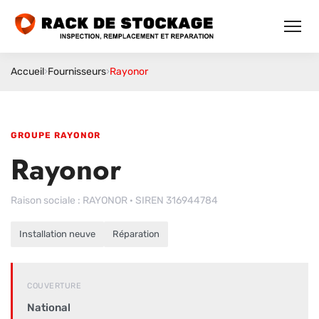
Accueil
›
Fournisseurs
›
Rayonor
GROUPE RAYONOR
Rayonor
Raison sociale : RAYONOR · SIREN 316944784
Installation neuve
Réparation
COUVERTURE
National