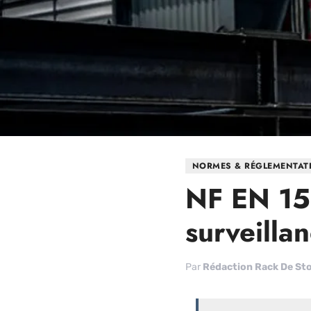
NORMES & RÉGLEMENTAT
NF EN 15
surveilla
Par
Rédaction Rack De St