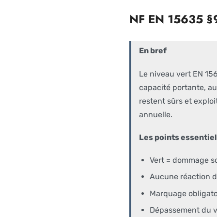
NF EN 15635 §9.
En bref
Le niveau vert EN 156
capacité portante, a
restent sûrs et explo
annuelle.
Les points essentiel
Vert = dommage so
Aucune réaction d'
Marquage obligatoi
Dépassement du ve