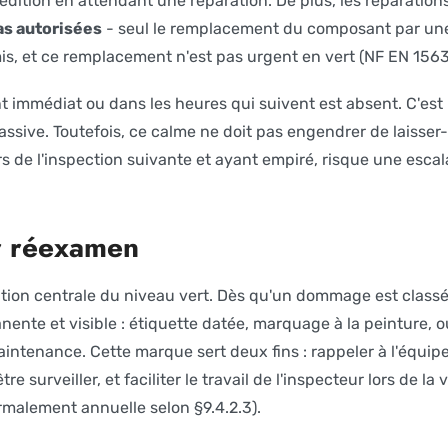
pédition en attendant une réparation. De plus, les réparatio
as autorisées
- seul le remplacement du composant par une
s, et ce remplacement n'est pas urgent en vert (NF EN 15635
t immédiat ou dans les heures qui suivent est absent. C'est
assive. Toutefois, ce calme ne doit pas engendrer de laisse
ors de l'inspection suivante et ayant empiré, risque une esca
r réexamen
gation centrale du niveau vert. Dès qu'un dommage est classé e
anente et visible : étiquette datée, marquage à la peinture
aintenance. Cette marque sert deux fins : rappeler à l'équipe
re surveiller, et faciliter le travail de l'inspecteur lors de la 
rmalement annuelle selon §9.4.2.3).