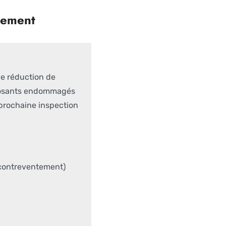
uement
ne réduction de
omposants endommagés
 prochaine inspection
 contreventement)