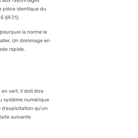
ns aux rayonnages
 pièce identique du
 §9.7.1).
 pourquoi la norme le
r-aller. Un dommage en
lade rapide.
n vert, il doit être
, ou système numérique
 d'exploitation qu'un
visite suivante