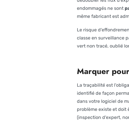
dédoubler les flux d'ex
endommagés ne sont
p
même fabricant est admi
Le risque d'effondremen
classe en surveillance p
vert non tracé, oublié l
Marquer pou
La traçabilité est l'obli
identifié de façon perm
dans votre logiciel de m
problème existe et doit êt
(inspection d'expert, no