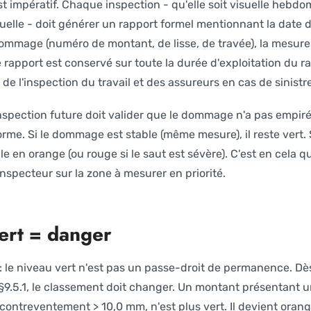
st impératif. Chaque inspection - qu'elle soit visuelle hebdo
elle - doit générer un rapport formel mentionnant la date d
dommage (numéro de montant, de lisse, de travée), la mesure 
Ce rapport est conservé sur toute la durée d'exploitation du r
de l'inspection du travail et des assureurs en cas de sinistre
nspection future doit valider que le dommage n'a pas empiré
me. Si le dommage est stable (même mesure), il reste vert. S
cule en orange (ou rouge si le saut est sévère). C'est en cela 
l'inspecteur sur la zone à mesurer en priorité.
ert = danger
l : le niveau vert n'est pas un passe-droit de permanence. D
 §9.5.1, le classement doit changer. Un montant présentant u
 contreventement > 10,0 mm, n'est plus vert. Il devient oran