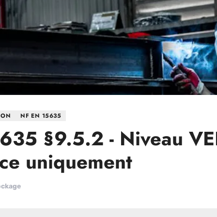
ION
NF EN 15635
635 §9.5.2 - Niveau VE
nce uniquement
ockage