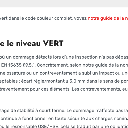
 vert dans le code couleur complet, voyez
notre guide de la
ie le niveau VERT
at où un dommage détecté lors d'une inspection n'a pas dépas
F EN 15635 §9.5.1. Concrètement, selon notre guide de la n
une ossature ou un contreventement a subi un impact ou un
ptables : écart règle/montant ≤ 5,0 mm dans le sens de port
reventement pour ces éléments. Les contreventements, eux,
sage de stabilité à court terme. Le dommage n'affecte pas l
continue à fonctionner en toute sécurité aux charges nomina
u le responsable QSE/HSE, cela se traduit par une obligation