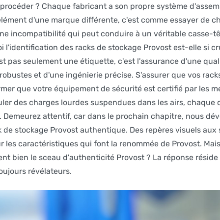
procéder ? Chaque fabricant a son propre système d'assem
élément d'une marque différente, c'est comme essayer de ch
e incompatibilité qui peut conduire à un véritable casse-tê
i l'identification des racks de stockage Provost est-elle si c
t pas seulement une étiquette, c'est l'assurance d'une qual
obustes et d'une ingénierie précise. S'assurer que vos rack
mer que votre équipement de sécurité est certifié par les me
puler des charges lourdes suspendues dans les airs, chaque 
 Demeurez attentif, car dans le prochain chapitre, nous dév
de stockage Provost authentique. Des repères visuels aux s
sur les caractéristiques qui font la renommée de Provost. Ma
ent bien le sceau d'authenticité Provost ? La réponse réside 
oujours révélateurs.