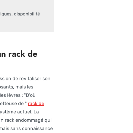
iques, disponibilité
un rack de
sion de revitaliser son
osants, mais les
es lèvres : "D'où
etteuse de "
rack de
système actuel. La
. Un rack endommagé qui
 mais sans connaissance