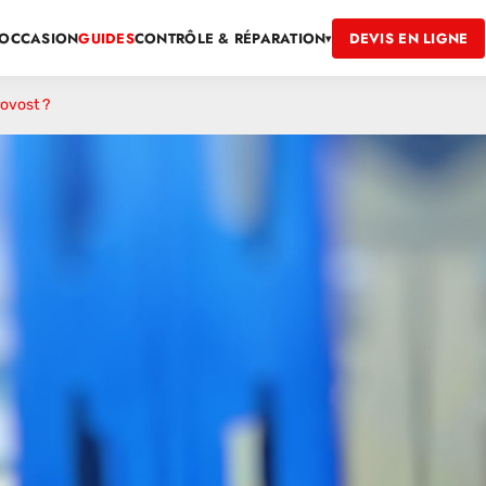
OCCASION
GUIDES
DEVIS EN LIGNE
CONTRÔLE & RÉPARATION
▾
ovost ?