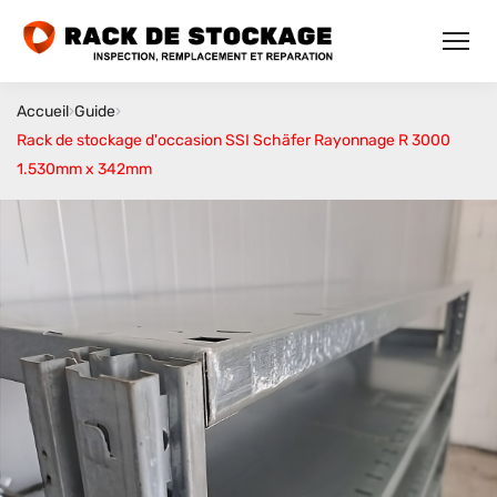
Accueil
›
Guide
›
Rack de stockage d'occasion SSI Schäfer Rayonnage R 3000
1.530mm x 342mm