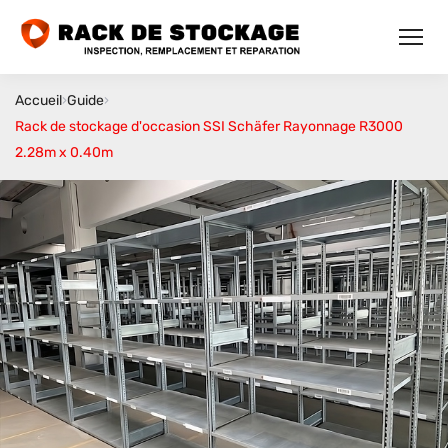
Accueil
›
Guide
›
Rack de stockage d'occasion SSI Schäfer Rayonnage R3000
2.28m x 0.40m