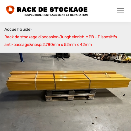
Accueil
›
Guide
›
Rack de stockage d'occasion Jungheinrich MPB - Dispositifs
anti-passage&nbsp;2,780mm x 52mm x 42mm