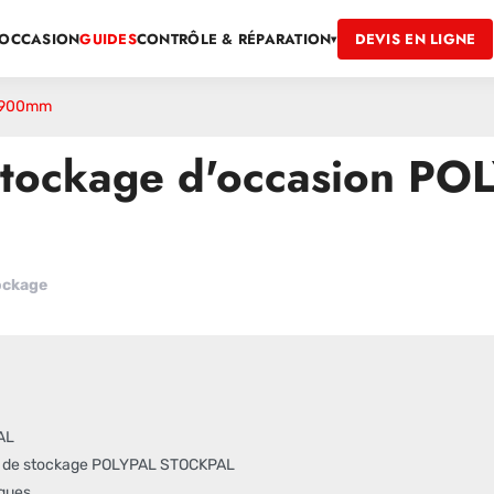
OCCASION
GUIDES
DEVIS EN LIGNE
CONTRÔLE & RÉPARATION
▾
x 900mm
stockage d'occasion P
ockage
AL
ks de stockage POLYPAL STOCKPAL
iques