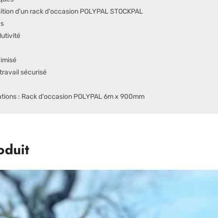
sition d'un rack d'occasion POLYPAL STOCKPAL
es
utivité
imisé
ravail sécurisé
cations : Rack d'occasion POLYPAL 6m x 900mm
oduit