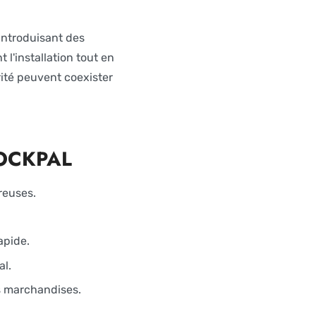
introduisant des
l'installation tout en
rité peuvent coexister
STOCKPAL
reuses.
apide.
al.
s marchandises.