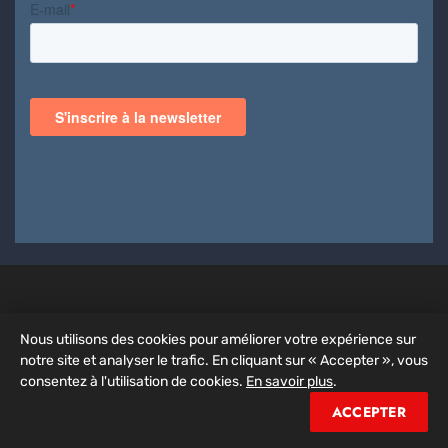
Rack De Stockage
Nous utilisons des cookies pour améliorer votre expérience sur
notre site et analyser le trafic. En cliquant sur « Accepter », vous
ZA de l'Ormeau
consentez à l'utilisation de cookies.
En savoir plus
.
29 Rue Jean Rostand
ACCEPTER
77380 Combs-la-Ville
info@rackdestockage.eu