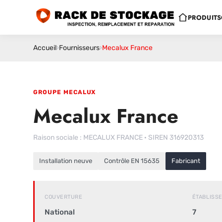
PRODUITS
Accueil
›
Fournisseurs
›
Mecalux France
GROUPE MECALUX
Mecalux France
Raison sociale : MECALUX FRANCE · SIREN 316920313
Installation neuve
Contrôle EN 15635
Fabricant
COUVERTURE
ÉTABLISS
National
7