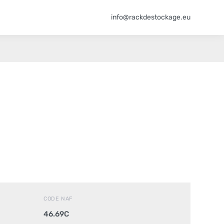
info@rackdestockage.eu
CODE NAF
46.69C