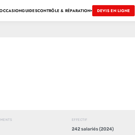
OCCASION
GUIDES
DEVIS EN LIGNE
CONTRÔLE & RÉPARATION
▾
EMENTS
EFFECTIF
242 salariés (2024)