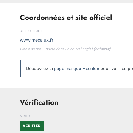
Coordonnées et site officiel
SITE OFFICIEL
www.mecalux.fr
Lien externe — ouvre dans un nouvel onglet (nofollow)
Découvrez la
page marque Mecalux
pour voir les pr
Vérification
STATUT
VERIFIED