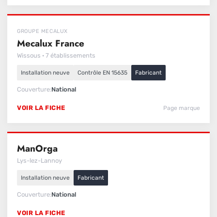
GROUPE MECALUX
Mecalux France
Wissous · 7 établissements
Installation neuve
Contrôle EN 15635
Fabricant
Couverture
National
VOIR LA FICHE
Page marque
ManOrga
Lys-lez-Lannoy
Installation neuve
Fabricant
Couverture
National
VOIR LA FICHE