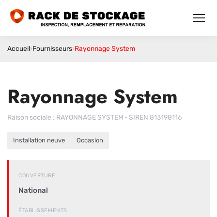
Accueil
›
Fournisseurs
›
Rayonnage System
Rayonnage System
Raison sociale : RAYONNAGE SYSTEM · SIREN 813198116
Installation neuve
Occasion
COUVERTURE
National
ÉTABLISSEMENTS