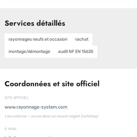
Services détaillés
rayonnages neufs et occasion
rachat
montage/démontage
audit NF EN 15635
Coordonnées et site officiel
SITE OFFICIEL
www.rayonnage-system.com
Lien externe — ouvre dans un nouvel onglet (nofollow)
E-MAIL