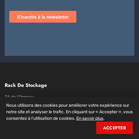
Rack De Stockage
ZA de l'Ormeau
29 Rue Jean Rostand
Nous utilisons des cookies pour améliorer votre expérience sur
77380 Combs-la-Ville
notre site et analyser le trafic. En cliquant sur « Accepter », vous
info@rackdestockage.eu
consentez à l'utilisation de cookies.
En savoir plus
.
ACCEPTER
Rack De Stockage sur TikTok
Rack De Stockage sur YouTube