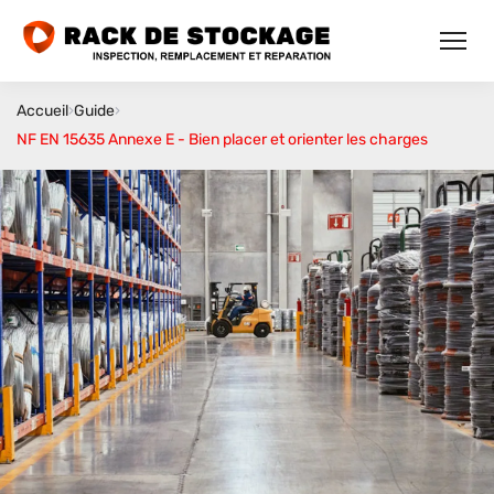
Accueil
›
Guide
›
NF EN 15635 Annexe E - Bien placer et orienter les charges