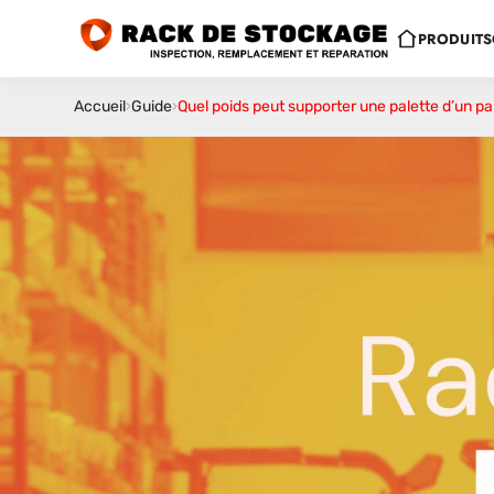
PRODUITS
Accueil
›
Guide
›
Quel poids peut supporter une palette d’un pal