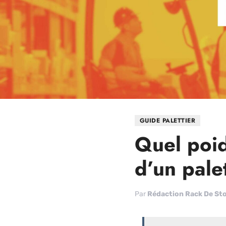
GUIDE PALETTIER
Quel poid
d’un palet
Par
Rédaction Rack De St