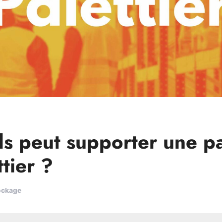
s peut supporter une pa
tier ?
ockage