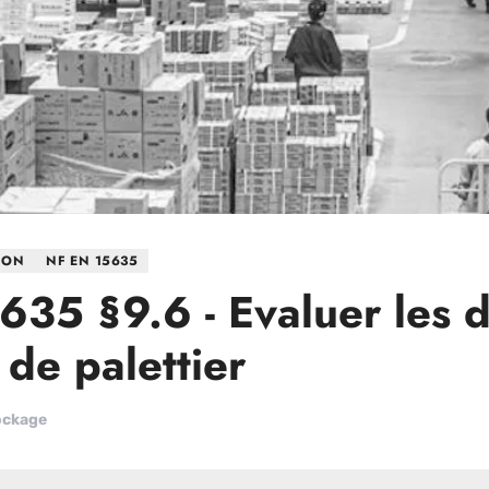
ION
NF EN 15635
635 §9.6 - Evaluer les
 de palettier
ockage