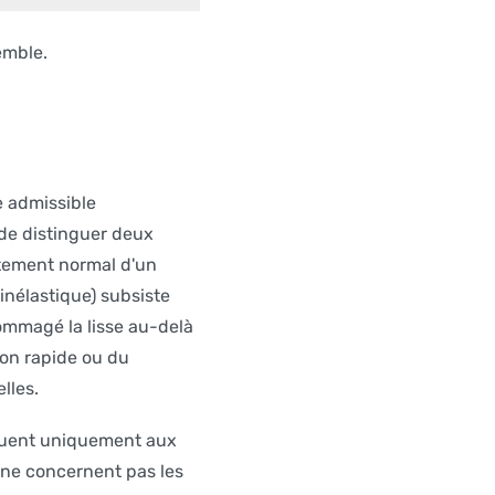
emble.
e admissible
l de distinguer deux
rtement normal d'un
inélastique) subsiste
ommagé la lisse au-delà
ion rapide ou du
lles.
iquent uniquement aux
 ne concernent pas les