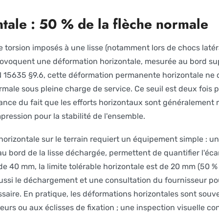
ntale : 50 % de la flèche normale
de torsion imposés à une lisse (notamment lors de chocs laté
voquent une déformation horizontale, mesurée au bord supé
EN 15635 §9.6, cette déformation permanente horizontale ne 
rmale sous pleine charge de service. Ce seuil est deux fois pl
ance du fait que les efforts horizontaux sont généralement 
pression pour la stabilité de l'ensemble.
orizontale sur le terrain requiert un équipement simple : u
au bord de la lisse déchargée, permettent de quantifier l'écart
 de 40 mm, la limite tolérable horizontale est de 20 mm (50 
aussi le déchargement et une consultation du fournisseur pou
saire. En pratique, les déformations horizontales sont so
s ou aux éclisses de fixation ; une inspection visuelle co