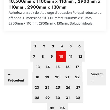
10,500mm x 1100mm x 110mm , 2900mm x
110mm , 2900mm x 130mm
Achetez un rack de stockage d'occasion Polypal robuste et
efficace. Dimensions : 10,500mm x 1100mm x 110mm,
2900mm x 110mm, 2900mm x 130mm. Solution idéale!
1
2
3
4
5
6
7
8
9
10
11
12
13
14
15
16
17
←
Suivant
18
19
20
21
22
Précédent
→
23
24
25
26
27
28
29
30
31
32
33
34