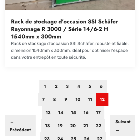
Rack de stockage d'occasion SSI Schäfer
Rayonnage R 3000 / Série 14/6-2 H
1540mm x 300mm
Rack de stockage d'occasion SSI Schäfer, robuste et fiable,
dimension 1540mm x 300mm, idéal pour optimiser l'espace
dans votre entrepôt en toute sécurité.
1
2
3
4
5
6
7
8
9
10
11
12
13
14
15
16
17
←
Suivant
18
19
20
21
22
Précédent
→
23
24
25
26
27