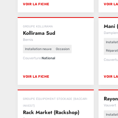
VOIR LA FICHE
VOIR LA
Mani 
GROUPE KOLLIRAMA
Kollirama Sud
Dampier
Bernis
Installa
Installation neuve
Occasion
Réparat
Couverture
National
Couvert
VOIR LA FICHE
VOIR LA
Rayon
GROUPE ÉQUIPEMENT STOCKAGE (BACCARI
Vauvert
INVEST)
Rack Market (Rackshop)
Installa