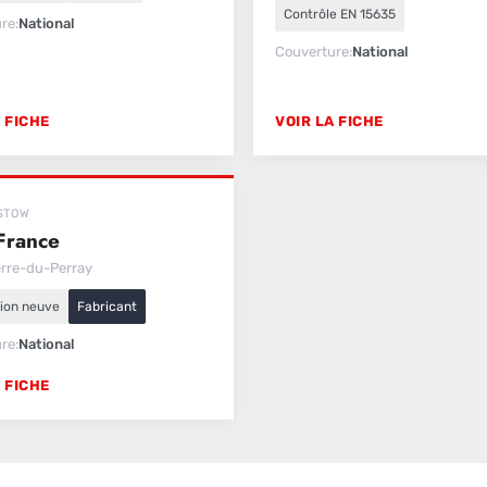
Contrôle EN 15635
ure
National
Couverture
National
 FICHE
VOIR LA FICHE
STOW
France
erre-du-Perray
tion neuve
Fabricant
ure
National
 FICHE