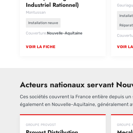
Industriel Rationnel)
Gauriagu
Montussan
Installa
Installation neuve
Réparat
Couverture
Nouvelle-Aquitaine
Couvert
VOIR LA FICHE
VOIR LA
Acteurs nationaux servant Nouv
Ces sociétés couvrent la France entière depuis un 
également en Nouvelle-Aquitaine, généralement av
GROUPE PROVOST
GROUPE 
Provost Distribution
Mecal