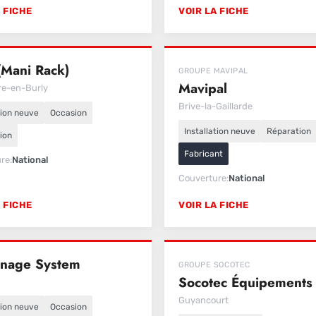
 FICHE
VOIR LA FICHE
(Mani Rack)
GROUPE MAVIPAL
Mavipal
re-en-Burly
Brive-la-Gaillarde
tion neuve
Occasion
Installation neuve
Réparation
ion
Fabricant
ure
National
Couverture
National
 FICHE
VOIR LA FICHE
nage System
GROUPE SOCOTEC
Socotec Équipements
Guyancourt
tion neuve
Occasion