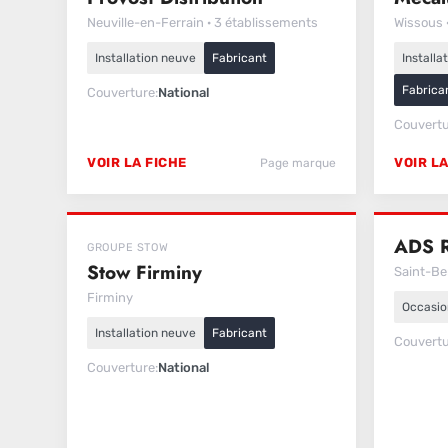
Neuville-en-Ferrain · 3 établissements
Wissous 
Installation neuve
Fabricant
Installa
Fabrica
Couverture
National
Couvert
VOIR LA FICHE
VOIR LA
Page marque
ADS 
GROUPE STOW
Stow Firminy
Saint-Be
Firminy
Occasio
Installation neuve
Fabricant
Couvert
Couverture
National