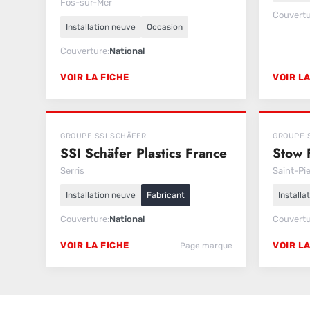
Fos-sur-Mer
Couvert
Installation neuve
Occasion
Couverture
National
VOIR LA FICHE
VOIR LA
GROUPE SSI SCHÄFER
GROUPE 
SSI Schäfer Plastics France
Stow 
Serris
Saint-Pi
Installation neuve
Fabricant
Installa
Couverture
National
Couvert
VOIR LA FICHE
VOIR LA
Page marque