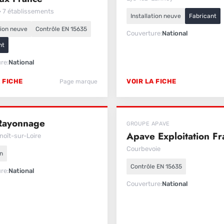
· 7 établissements
Installation neuve
Fabricant
tion neuve
Contrôle EN 15635
Couverture
National
nt
ure
National
 FICHE
VOIR LA FICHE
Page marque
Rayonnage
GROUPE APAVE
Apave Exploitation Fr
noît-sur-Loire
Courbevoie
n
Contrôle EN 15635
ure
National
Couverture
National