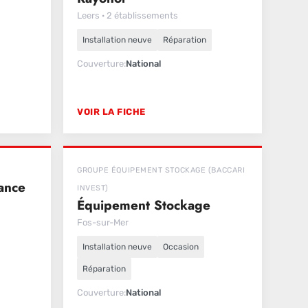
Leers · 2 établissements
Installation neuve
Réparation
Couverture
National
VOIR LA FICHE
GROUPE ÉQUIPEMENT STOCKAGE (BACCARI
ance
INVEST)
Équipement Stockage
Fos-sur-Mer
Installation neuve
Occasion
Réparation
Couverture
National