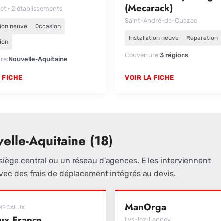
(Mecarack)
et · 2 établissements
Saint-André-de-Cubzac
tion neuve
Occasion
Installation neuve
Réparation
ion
Couverture
3 régions
ure
Nouvelle-Aquitaine
 FICHE
VOIR LA FICHE
elle-Aquitaine (18)
siège central ou un réseau d’agences. Elles interviennent
ec des frais de déplacement intégrés au devis.
ManOrga
MECALUX
ux France
Lys-lez-Lannoy